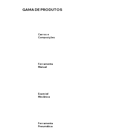
GAMA DE PRODUTOS
Carros e
Composições
Ferramenta
Manual
Especial
Mecânica
Ferramenta
Pneumática