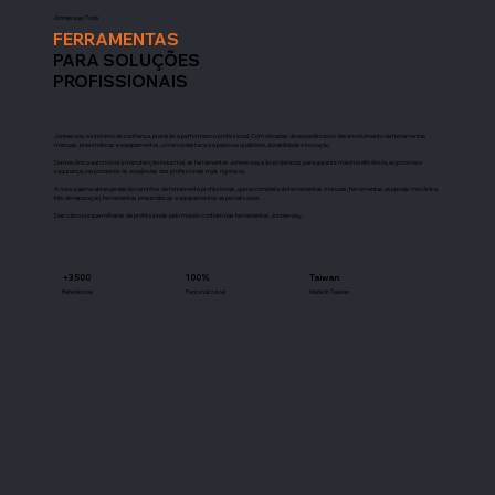
Jonnesway Tools
FERRAMENTAS
PARA SOLUÇÕES
PROFISSIONAIS
Jonnesway é sinónimo de confiança, precisão e performance profissional. Com décadas de experiência no desenvolvimento de ferramentas
manuais, pneumáticas e equipamentos, a marca destaca‑se pela sua qualidade, durabilidade e inovação.
Da mecânica automóvel à manutenção industrial, as ferramentas Jonnesway são projetadas para garantir máxima eficiência, ergonomia e
segurança, respondendo às exigências dos profissionais mais rigorosos.
A nossa gama abrange desde carrinhos de ferramenta profissionais, gama completa de ferramentas manuais, ferramentas especiais mecânica,
kits de reparação, ferramentas pneumáticas e equipamentos especializados.
Descubra porque milhares de profissionais pelo mundo confiam nas ferramentas Jonnesway.
+3.500
100%
Taiwan
Referências
Personalizável
Made in Taiwan